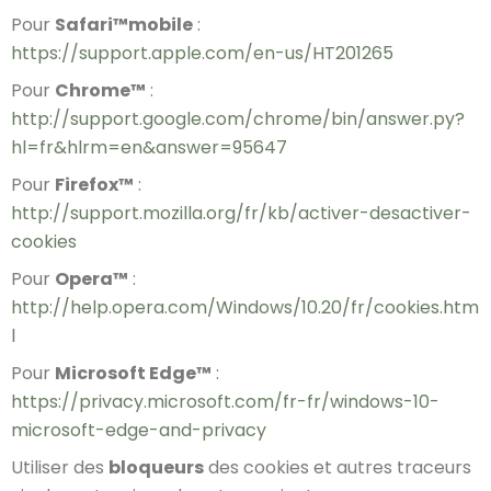
Pour
Safari™mobile
:
https://support.apple.com/en-us/HT201265
Pour
Chrome™
:
http://support.google.com/chrome/bin/answer.py?
hl=fr&hlrm=en&answer=95647
Pour
Firefox™
:
http://support.mozilla.org/fr/kb/activer-desactiver-
cookies
Pour
Opera™
:
http://help.opera.com/Windows/10.20/fr/cookies.htm
l
Pour
Microsoft Edge™
:
https://privacy.microsoft.com/fr-fr/windows-10-
microsoft-edge-and-privacy
Utiliser des
bloqueurs
des cookies et autres traceurs