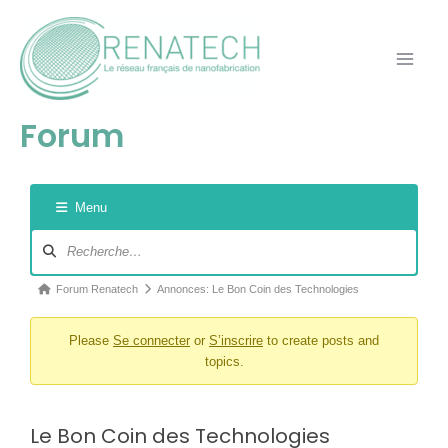
Aller
Main
au
Men
contenu
Forum
Navigation
Fil
Menu
du
d’Ariane
forum
du
forum –
Forum Renatech
Annonces: Le Bon Coin des Technologies
Vous
êtes
Please
Se connecter
or
S’inscrire
to create posts and
ici :
topics.
Le Bon Coin des Technologies