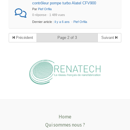
contrôleur pompe turbo Alatel CFV900
Par
Pief Orfila
0 réponse · 1 489 vues
Dernier article :
il y a 6 ans
·
Pief Orfila
Précédent
Page 2 of 3
Suivant
Home
Qui sommes nous ?