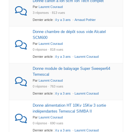
Donne canon à ion 5cm Ion Tech complet
Par
Laurent Couraud
3 réponses · 813 vues
Dernier article :
il y a 3 ans
·
Arnaud Pothier
Donne chambre de dépôt sous vide Alcatel
SCM600
Par
Laurent Couraud
0 réponse · 818 vues
Dernier article :
il y a 3 ans
·
Laurent Couraud
Donne module de balayage Super Sweeper64
Temescal
Par
Laurent Couraud
0 réponse · 763 vues
Dernier article :
il y a 3 ans
·
Laurent Couraud
Donne alimentation HT 10Kv 15Kw 3 sortie
indépendantes Temescal SIMBA II
Par
Laurent Couraud
0 réponse · 690 vues
Dernier article :
il y a 3 ans
·
Laurent Couraud