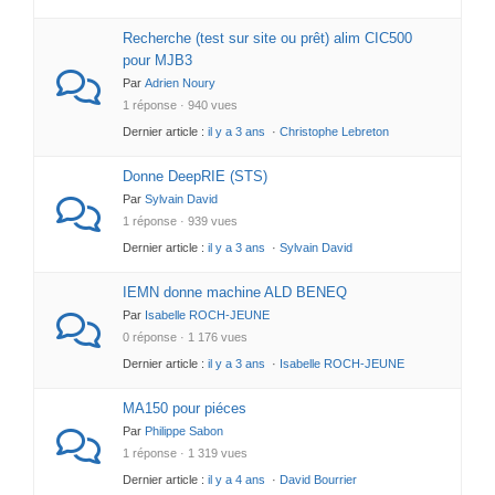
Recherche (test sur site ou prêt) alim CIC500
pour MJB3
Par
Adrien Noury
1 réponse · 940 vues
Dernier article :
il y a 3 ans
·
Christophe Lebreton
Donne DeepRIE (STS)
Par
Sylvain David
1 réponse · 939 vues
Dernier article :
il y a 3 ans
·
Sylvain David
IEMN donne machine ALD BENEQ
Par
Isabelle ROCH-JEUNE
0 réponse · 1 176 vues
Dernier article :
il y a 3 ans
·
Isabelle ROCH-JEUNE
MA150 pour piéces
Par
Philippe Sabon
1 réponse · 1 319 vues
Dernier article :
il y a 4 ans
·
David Bourrier