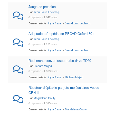
Jauge de pression
Par
Jean-Louis Leclercq
0 réponse · 1 042 vues
Dernier article :
il y a 4 ans
·
Jean-Louis Leclercq
Adaptation d'impédance PECVD Oxford 80+
Par
Jean-Louis Leclercq
0 réponse · 1 171 vues
Dernier article :
il y a 4 ans
·
Jean-Louis Leclercq
Recherche convertisseur turbo.drive TD20
Par
Hicham Majjad
0 réponse · 1 183 vues
Dernier article :
il y a 4 ans
·
Hicham Majjad
Réacteur d’épitaxie par jets moléculaires Veeco
GEN II
Par
Magdalena Couty
0 réponse · 1 315 vues
Dernier article :
il y a 5 ans
·
Magdalena Couty